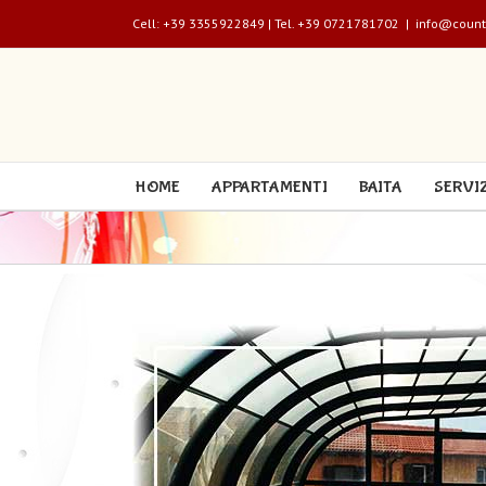
Cell: +39 3355922849 | Tel. +39 0721781702
|
info@count
HOME
APPARTAMENTI
BAITA
SERVI