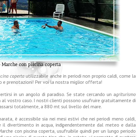
o Marche con piscina coperta
cina coperta
utilizzabile anche in periodi non proprio caldi, come la
 e prenotazioni! Per voi la nostra miglior offerta!
ertirsi in un angolo di paradiso. Se state cercando un a
griturismo
a al vostro caso. I nostri clienti possono usufruire gratuitamente di
lassarsi totalmente, a 880 mt sul livello del mare.
rata, è accessibile sia nei mesi estivi che nei periodi meno caldi,
re il divertimento in acqua, indipendentemente dal meteo e dalla
Marche con piscina coperta, usufruibile quindi per un lungo periodo
 di una piscina di questo tipo che, in estate, vi permette di nuotare