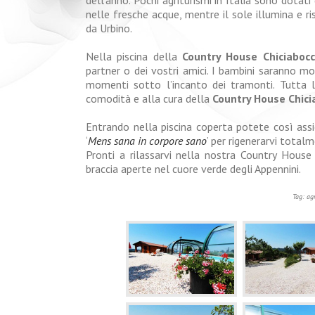
nelle fresche acque, mentre il sole illumina e r
da Urbino.
Nella piscina della
Country House Chiciaboc
partner o dei vostri amici. I bambini saranno mol
momenti sotto l’incanto dei tramonti. Tutta l
comodità e alla cura della
Country House Chici
Entrando nella piscina coperta potete così ass
‘
Mens sana in corpore sano
’ per rigenerarvi totalm
Pronti a rilassarvi nella nostra Country Hous
braccia aperte nel cuore verde degli Appennini.
Tag: ag