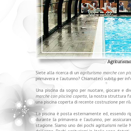
Agriturism
Siete alla ricerca di un
agriturismo marche con pis
primavera e l’autunno? Chiamateci subito per info
Una piscina da sogno per nuotare, giocare e div
marche con piscina coperta
, la nostra struttura f
una piscina coperta di recente costruzione per ri
La piscina è posta esternamente ed, essendo ripa
durante la primavera e l’autunno, per assicura
stagione. Siamo uno dei pochi agriturismi nelle 
dell’anno. Pochi agriturismi in Italia sono dotati