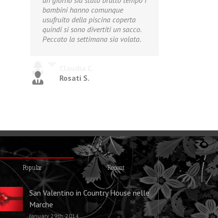
un giorno sia stato brutto tempo i
bambini hanno comunque
usufruito della piscina coperta
quindi si sono divertiti un sacco.
Peccato la settimana sia volata.
Rosati S.
Popular
Recent
San Valentino in Country House nelle
Marche
January 29th, 2014