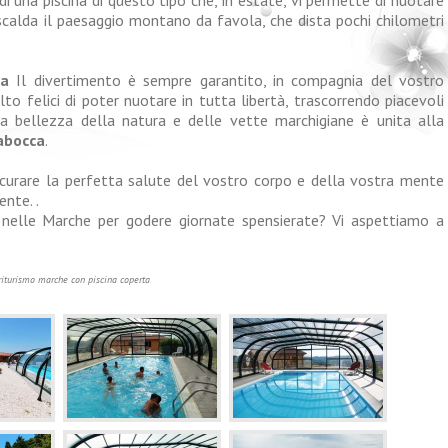
iscalda il paesaggio montano da favola, che dista pochi chilometri
ca
Il divertimento è sempre garantito, in compagnia del vostro
to felici di poter nuotare in tutta libertà, trascorrendo piacevoli
a bellezza della natura e delle vette marchigiane è unita alla
abocca
.
icurare la perfetta salute del vostro corpo e della vostra mente
ente. .
e nelle Marche per godere giornate spensierate? Vi aspettiamo a
riturismo marche con piscina coperta