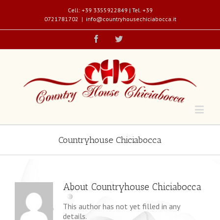
Cell: +39 3355922849 | Tel. +39
0721781702
|
info@countryhousechiciabocca.it
Countryhouse Chiciabocca
About
Countryhouse Chiciabocca
This author has not yet filled in any
details.