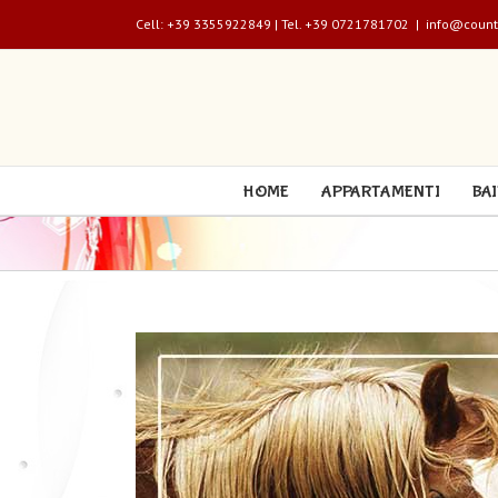
Cell: +39 3355922849 | Tel. +39 0721781702
|
info@count
HOME
APPARTAMENTI
BA