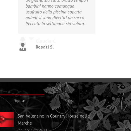
un giorno sia stato brutto tempo i
bambini hanno comunque
usufruito della piscina coperta
quindi si sono divertiti un sacco.
Peccato la settimana sia volata.
Rosati S.
Popular
Recent
San Valentino in Country House nelle
Marche
January 29th, 2014