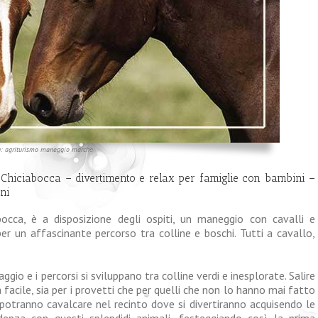
g: agriturismo maneggio marche
hiciabocca – divertimento e relax per famiglie con bambini –
ni
occa, è a disposizione degli ospiti, un maneggio con cavalli e
er un affascinante percorso tra colline e boschi. Tutti a cavallo,
io e i percorsi si sviluppano tra colline verdi e inesplorate. Salire
 facile, sia per i provetti che per quelli che non lo hanno mai fatto
 potranno cavalcare nel recinto dove si divertiranno acquisendo le
denza con questi splendidi animali, festeggiando così la prima